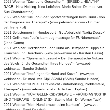
2023 Webinar "Zucht und Gesundheit" - (BREED a HEALTHY
RACE - Nina Helbing, Nina Leibfahrt, Marie Balzer, Dr. med. vet.
Sue Chandraratne)
2022 Webinar "Die Top 3 der Sportverletzungen beim Hund - von
der Diagnose zur Therapie" - (www.pet-webinar.com - Dr. med.
vet. Irene Fixl)
2021 Belastungen im Hundesport - Gut Aiderbichl (Nadja Docsek)
2021 Onlinekurs "Let's learn dog massage for FUNdamentals"
(Jana Gams)
2021 Webinar "Herzklopfen - der Hund als Herzpatient, Tipps für
Frauchen und Herrchen"- (www.pet-webinar.at - Karsten Hesse)
2021 Webinar "Spielerisch gesund – Der therapeutische Nutzen
des Spiels für die Gesundheit Ihres Hundes" - (www.pet-
webinar.at - Sandra Scheid)
2021 Webinar "Impfungen für Hund und Katze" - (www.pet-
webinar.at - Dr. med. vet. Dipl. ACVIM (SAIM) Sandro Hinden)
2021 Webinar "DCM aus Praxissicht - Aufarbeitung, Problemfälle,
Therapie" - (www.vet-webinar.at - Dr. Robert Höpfner)
2021 Webinar "HÜFTGELENKSDYSPLASIE – FRÜHDIAGNOSTIK
UND THERAPIE – ONLINE" (Dr. Sabine Mai - Dr. Werner Tack)
2021 Webinar "Mein Hund braucht eine Narkose" - (www.vet-
webinar.at - René Doerfelt)