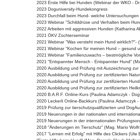
2023 Erste Hilfe bei Hunden (Webinar der WKO - D
2023 Doguniversity-Hundekongress
2023 Durchfall beim Hund- welche Untersuchungen bzw
2023 Webinar "Schilddrüse und Verhalten beim Hund"
2022 Arbeiten mit aggressiven Hunden (Katharina A
2021 ÖKV Züchterseminar
2021 Webinar "Was versteht mein Hund wirklich?"- (
2021 Webinar "Kochen für meinen Hund – gesund un
2021 Webinar "Familienzuwachs – bestmögliche Vorb
2021 "Entspannter Mensch - Entspannter Hund" (Ma
2020 Ausbildung und Prüfung mit Auszeichnung zur z
2020 Ausbildung und Prüfung zur zertifizierten Nat
2020 Ausbildung und Prüfung zur zertifizierten Hu
2020 Ausbildung und Prüfung zur zertifizierten Heil
2020 B.A.R.F. Online-Kurs (Paulina Adamczyk - Do
2020 Leckerli Online-Backkurs (Paulina Adamczyk 
2019 Prüfung zur tierschutzqualifizierten und DogAudi
2019 Neuerungen in der nationalen und internation
2019 Neuerungen in der internationalen Prüfungso
2018 "Änderungen im Tierschutz" (Mag. Mario Wolf
2017 "Lernen mit Erfolg" mit Hilfe des Clickers (Ute 