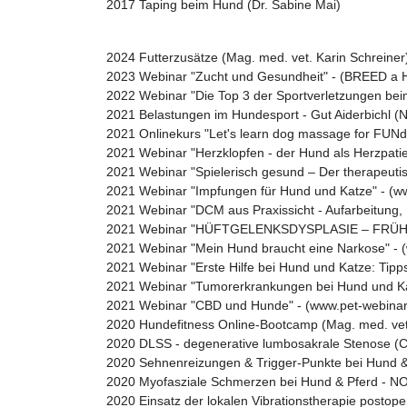
2017 Taping beim Hund (Dr. Sabine Mai)
2024 Futterzusätze (Mag. med. vet. Karin Schreiner
2023 Webinar "Zucht und Gesundheit" - (BREED a HE
2022 Webinar "Die Top 3 der Sportverletzungen beim
2021 Belastungen im Hundesport - Gut Aiderbichl (
2021 Onlinekurs "Let's learn dog massage for FUN
2021 Webinar "Herzklopfen - der Hund als Herzpatie
2021 Webinar "Spielerisch gesund – Der therapeutis
2021 Webinar "Impfungen für Hund und Katze" - (ww
2021 Webinar "DCM aus Praxissicht - Aufarbeitung, P
2021 Webinar "HÜFTGELENKSDYSPLASIE – FRÜHDI
2021 Webinar "Mein Hund braucht eine Narkose" - (
2021 Webinar "Erste Hilfe bei Hund und Katze: Tipps 
2021 Webinar "Tumorerkrankungen bei Hund und Kat
2021 Webinar "CBD und Hunde" - (www.pet-webinar.c
2020 Hundefitness Online-Bootcamp (Mag. med. vet.
2020 DLSS - degenerative lumbosakrale Stenose (
2020 Sehnenreizungen & Trigger-Punkte bei Hund 
2020 Myofasziale Schmerzen bei Hund & Pferd - N
2020 Einsatz der lokalen Vibrationstherapie posto