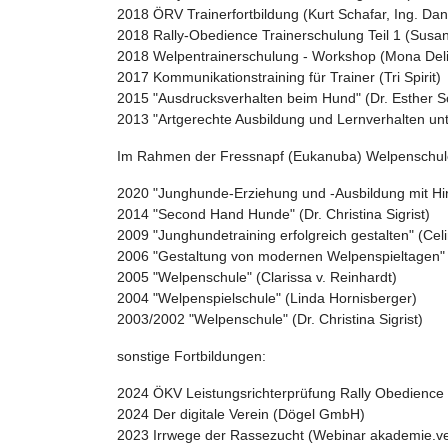
2018 ÖRV Trainerfortbildung (Kurt Schafar, Ing. Da
2018 Rally-Obedience Trainerschulung Teil 1 (Susan
2018 Welpentrainerschulung - Workshop (Mona Deli
2017 Kommunikationstraining für Trainer (Tri Spirit)
2015 "Ausdrucksverhalten beim Hund" (Dr. Esther S
2013 "Artgerechte Ausbildung und Lernverhalten un
Im Rahmen der Fressnapf (Eukanuba) Welpenschul
2020 "Junghunde-Erziehung und -Ausbildung mit Hirn
2014 "Second Hand Hunde" (Dr. Christina Sigrist)
2009 "Junghundetraining erfolgreich gestalten" (Cel
2006 "Gestaltung von modernen Welpenspieltagen" 
2005 "Welpenschule" (Clarissa v. Reinhardt)
2004 "Welpenspielschule" (Linda Hornisberger)
2003/2002 "Welpenschule" (Dr. Christina Sigrist)
sonstige Fortbildungen:
2024 ÖKV Leistungsrichterprüfung Rally Obedience
2024 Der digitale Verein (Dögel GmbH)
2023 Irrwege der Rassezucht (Webinar akademie.vet