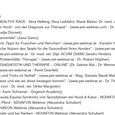
)
ALTHY RACE - Nina Helbing, Nina Leibfahrt, Marie Balzer, Dr. med. 
 Hund - von der Diagnose zur Therapie" - (www.pet-webinar.com - Dr. m
Nadja Docsek)
damentals" (Jana Gams)
nt, Tipps für Frauchen und Herrchen"- (www.pet-webinar.at - Karsten 
che Nutzen des Spiels für die Gesundheit Ihres Hundes" - (www.pet-we
w.pet-webinar.at - Dr. med. vet. Dipl. ACVIM (SAIM) Sandro Hinden)
roblemfälle, Therapie" - (www.vet-webinar.at - Dr. Robert Höpfner)
AGNOSTIK UND THERAPIE – ONLINE" (Dr. Sabine Mai - Dr. Werner
www.vet-webinar.at - René Doerfelt)
und Tricks im Notfall" - (www.pet-webinar.at - Mag. Daniela Slavik-Malle
ze und wie wir diese besiegen können" - (www.pet-webinar.at - Dr.
om - Dr. med. vet. Ulrike Marginter)
 Karin Schreiner - Dogtisch Academy)
Cauda-Equina-Syndrom) und Spondylosen bei Hund & Katze - NOVAFO
& Pferd - NOVAFON Webinar (Alexandra Schubert)
OVAFON Webinar (Alexandra Schubert)
perativ und bei Narben - NOVAFON Webinar (Alexandra Schubert)