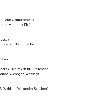
vet. Sue Chandraratne)
ed. vet. Irene Fixl)
Hesse)
binar.at - Sandra Scheid)
 Tack)
czek - Kleintierklinik Breitensee)
 Thomas Wiebogen-Wessely)
N Webinar (Alexandra Schubert)