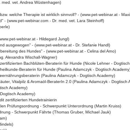
r. med. vet. Andrea Wüstenhagen)
. welche Therapie ist wirklich sinnvoll? - (www.pet-webinar.at - Maxi
 - (www.pet-webinar.com - Dr. med. vet. Lara Steinhoff)
berle)
www.pet-webinar.at - Hildegard Jungl)
d ausgewogen" - (www.pet-webinar.at - Dr. Stefanie Handl)
ereitung des Hundes" - (www.pet-webinar.at - Celina del Amo)
g. Alexandra Wischall-Wagner)
ertifizierten Bachblüten-Beraterin für Hunde (Nicole Lehner - Dogtis
urheilkunde-Beraterin für Hunde (Paulina Adamczyk - Dogtisch Academy
ndeernährungsberaterin (Paulina Adamczyk - Dogtisch Academy)
kräuter, Vitalpilz & Aromaöl-BeraterIn 2.0 (Paulina Adamczyk - Dogtisc
gtisch Academy)
- Dogtisch Academy)
t zertifizierten Hundetrainierin
alen Prüfungsordnung - Schwerpunkt Unterordnung (Martin Kruiss)
rdnung - Schwerpunkt Fährte (Thomas Gruber, Michael Jauk)
ram)
Bindels)