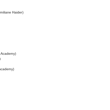
miliane Haider)
ch Academy)
)
h Academy)