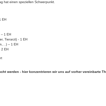
stag hat einen speziellen Schwerpunkt.
1 EH
) – 1 EH
, Tierarzt) - 1 EH
en,…) – 1 EH
s 2 EH
rt
cht werden - hier konzentrieren wir uns auf vorher vereinbarte T